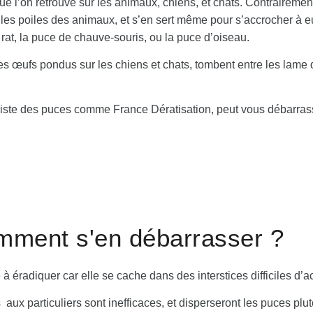
e l’on retrouve sur les animaux, chiens, et chats. Contrairement 
as les poiles des animaux, et s’en sert même pour s’accrocher à
 rat, la puce de chauve-souris, ou la puce d’oiseau.
s œufs pondus sur les chiens et chats, tombent entre les lame 
liste des puces comme France Dératisation, peut vous débarras
mment s'en débarrasser ?
e à éradiquer car elle se cache dans des interstices difficiles 
 particuliers sont inefficaces, et disperseront les puces plutô