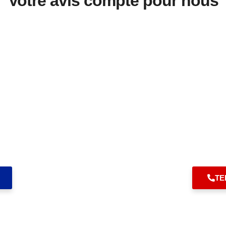
Votre avis compte pour nous
s avez un problème 
us avons la solution.
TEL