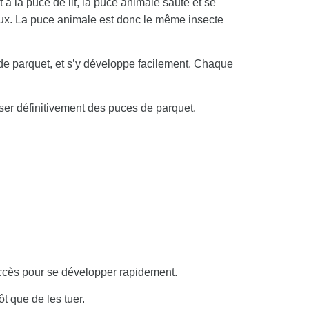
à la puce de lit, la puce animale saute et se
 eux. La puce animale est donc le même insecte
de parquet, et s’y développe facilement. Chaque
ser définitivement des puces de parquet.
d’accès pour se développer rapidement.
t que de les tuer.